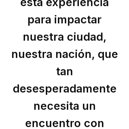
para impactar
nuestra ciudad,
p
ús
nuestra nación, que
tan
e
a
desesperadamente
ar
necesita un
e
encuentro con